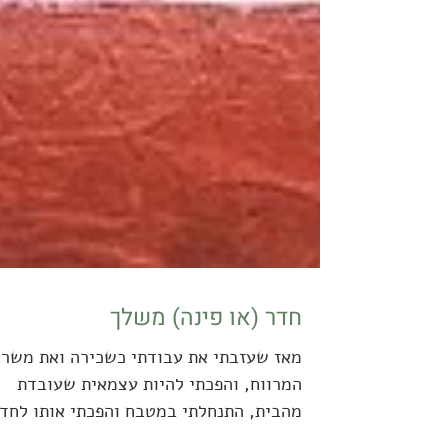
חדר (או פינה) משלך