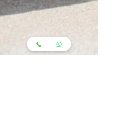
פוזיטיב-נגטיב בעיצוב ובחיים
"A blank space is a part of the function,
not emptiness or a lack" - Kenya Hara,