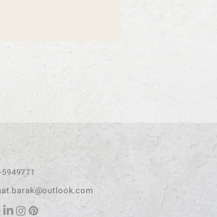
-5949771
nat.barak@outlook.com