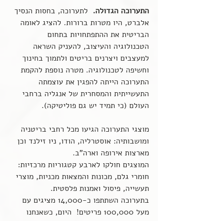
התערוכה הגדולה. 
 לתערוכה, בחסות הנסיך 
אלברט, היו מטרות ברורות. להציג לאומה 
הבריטית את ההתפתחויות בתחום 
הטכנולוגיה והעיצוב, להעניק השראה 
למעצבים ויצרנים בריטים ולתמוך בחינוך 
וחשיפה לטכנולוגיה. מטרה נוספת להקמת 
התערוכה הייתה להפגין את עוצמתה 
התעשייתית והמסחרית של אנגליה ברחבי 
העולם (כי תמיד יש גם פוליטיקה).
מוצגי התערוכה הגיעו מכל רחבי בריטניה 
ומושבותיה: אוסטרליה, הודו, ניו זילנד וכן 
מארצות אירופה וארה"ב.
המוצגים חולקו לארבע קטגוריות מרכזיות: 
חומרי גלם, מכונות והמצאות מכניות, מוצרי 
תעשייה, פיסול ואמנות פלסטית.
בתערוכה השתתפו כ-14,000 מציגים עם 
מעל 100,000 פריטים!  היום, כשאנחנו 