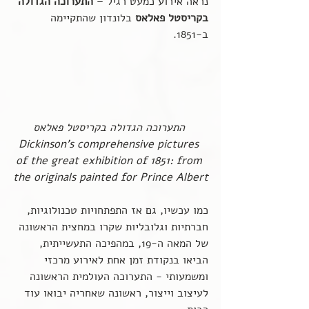
נראה אירוע כמעט רגיל – 
התערוכה הגדולה 
בקריסטל פאלאס
 בלונדון שהתקיימה 
ב-1851.
התערוכה הגדולה בקריסטל פאלאס
Dickinson’s comprehensive pictures 
of the great exhibition of 1851: from 
the originals painted for Prince Albert
כמו עכשיו, גם אז התפתחויות טכנולוגיות, 
חברתיות וגלובליות שקרו במחצית הראשונה 
של המאה ה-19, במהפיכה התעשייתית, 
הביאו בנקודת זמן אחת לאירוע מרכזי 
ומשמעותי - התערוכה העולמית הראשונה 
לעיצוב וייצור, ראשונה שאחריה יבואו עוד 