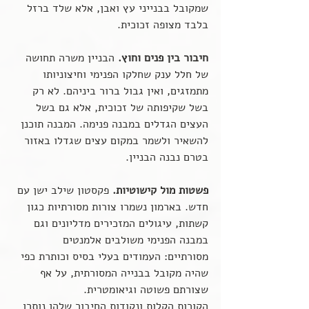
שמקובל בבנייני עץ ואבן, אלא שלד ברזל 
בלבד מצופה זכוכית.
חיבור בין פנים וחוץ.
 הבניין משרה תחושה 
של חלל ענק שחלקו הפנימי וחיצוניותו 
מתמזגים, ואין גבול ברור ביניהם. לא רק 
בשל שקיפותה של זכוכית, אלא גם בשל 
העצים הגדלים במבנה פנימה. המבנה תוכנן 
להשאיר ולשמר במקום עצים שגדלו באזור 
בטרם נבנה הבניין.
פשטות מול קישוטיות.
 פקסטון שילב ישן עם 
חדש. בארמון נשמרו צורות מסורתיות כגון 
קשתות, עיגולים המזכירים מדליונים וגם 
במבנה הפנימי משולבים אלמנטים 
מסורתיים: העמודים בעלי בסיס וכותרת כפי 
שהיה מקובל בבנייה המסורתית, על אף 
שצורתם פשוטה וגיאומטרית.
הקורות הקלות ונקודות החיבור שלהן נותרו 