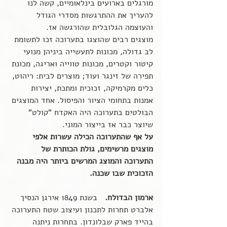
מורגלים בארועים בינלאומיים, קשה לנו 
להעריך את ההתרגשות מסדרי הגודל 
והעוצמה הגלובלית שהורגשה אז.
מוצגים רבים שהוצגו בתערוכה זכו לתשומת 
לב גדולה, מכונות לתעשייה ביניהן מנועי 
קיטור וקטרים, מכונות טווייה ואריגה, מכונת 
תפירה של זינגר ועוד; מוצרים לבית: ריהוט, 
כלים מקרמיקה, זכוכית ומתכת, יצירות 
אמנות בתחומי הציור והפיסול. אחד המוצגים 
הבולטים בתערוכה היה האקדח "קולט" 
שיוצר כבר אז בייצור המוני.
על אף שהתערוכה הכילה עשרות אלפי 
מוצגים מרשימים, גולת הכותרת של 
התערוכה והמוצג המרשים ביותר היה מבנה 
הזכוכית שבו שכנה.
ארמון הבדולח.
   בשנת 1849 אירגן הנסיך 
אלברט תחרות לתכנון ועיצוב שטח התערוכה 
בהייד פארק שבלונדון. בתחרות ניתנה 