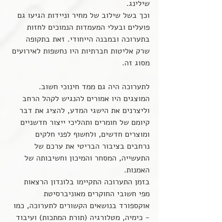
שילינג.
וכך בשל שילוב של מחיר וניידות הגיעו גם 
פועלים ובעלי המעמדות הנמוכים לחזות 
בתערוכה ובמבנה הייחודי. זאת בתקופה 
שרק אליטות חברתיות היו נחשפות לאירועים 
מסוג זה.
לתערוכה היה גם ממד חינוכי חשוב. 
המוצגים היו אמורים להנגיש לקהל הרחב 
וליצרנים את הישגי המדע, להציג את דבר 
קיומם של חומרים ותהליכי ייצור חדשניים 
ומוצרים חדשים, ולחשוף לפני חלקים 
נרחבים בציבור הבריטי את ערכם של 
התעשייה, המסחר והמיכון וחשיבותה של 
האמנות.
בזמן התערוכה התקיימו בלונדון הרצאות 
מפי חשובי החוקרים מאוניברסיטת 
אוקספורד בנושאים הקשורים לתערוכה, כמו 
- כימיה, מטלורגיה (תורת המתכות) ועיבוד 