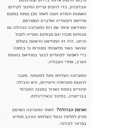
שבלונדון, כדי להקים קריית החינוך לקידום 
האמנות והמדע ושנה לאחר מכן נפתח במקום 
מוזיאון ויקטוריה ואלברט המפורסם. 
המוזיאון שימר את רוח התערוכה הגדולה גם 
מבחינת תכניו וגם מבחינת הפנייה לקהל 
הרחב. היה זה המוזיאון הראשון בעולם 
שהואר באור מלאכותי (מנורות גז בזמנו) 
כדי לאפשר לפועלים לבקר במוזיאון בשעות 
הערב, אחרי העבודה.
התערוכה הצליחה מעל למשוער. מעבר 
להשגת מטרותיה הישירות, היא הובילה 
שינויים בטווח הארוך במבנה החברתי 
בבריטניה, בחינוך ובאדריכלות.
וארמון הבדולח?
  לאחר התערוכה הארמון 
פורק לחלקיו ובשל הצלחתו הורכב מחדש 
בפרוור לונדוני.